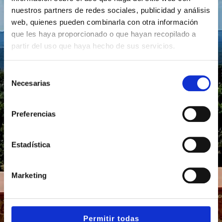
nuestros partners de redes sociales, publicidad y análisis
web, quienes pueden combinarla con otra información
- Adults Only -
que les haya proporcionado o que hayan recopilado a
partir del uso que haya hecho de sus servicios.
Selección
Necesarias
de
RESERVAR
consentimiento
Preferencias
Estadística
HOTEL
Marketing
CASAS RURALES
Permitir todas